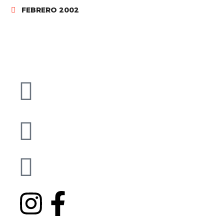
FEBRERO 2002
C/ Josep Umbert i Ventura, 43
08402 Granollers - BCN
info@famc.cat
+34 938 62 61 00