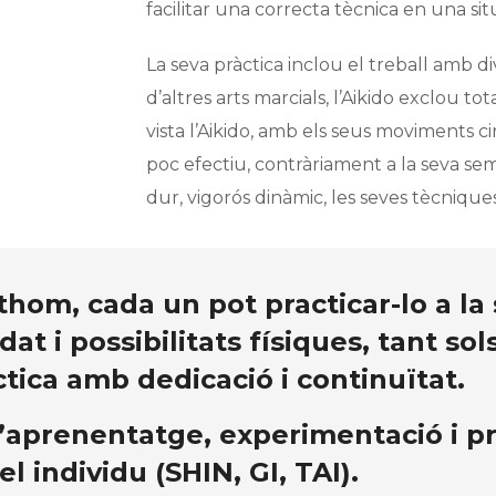
facilitar una correcta tècnica en una situ
La seva pràctica inclou el treball amb d
d’altres arts marcials, l’Aikido exclou t
vista l’Aikido, amb els seus moviments c
poc efectiu, contràriament a la seva sem
dur, vigorós dinàmic, les seves tècnique
tothom, cada un pot practicar-lo a l
at i possibilitats físiques, tant so
ctica amb dedicació i continuïtat.
’aprenentatge, experimentació i prà
el individu (SHIN, GI, TAI).