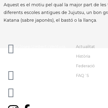
Aquest es el motiu pel qual la major part de le
diferents escoles antigues de Jujutsu, un bon gr
Katana (sabre japonès), el bastó o la llança.
C/ Josep Umbert i Ventura,
Actualitat
43
Història
08402 Granollers - BCN
Federació
info@famc.cat
FAQ´S
+34 938 62 61 00