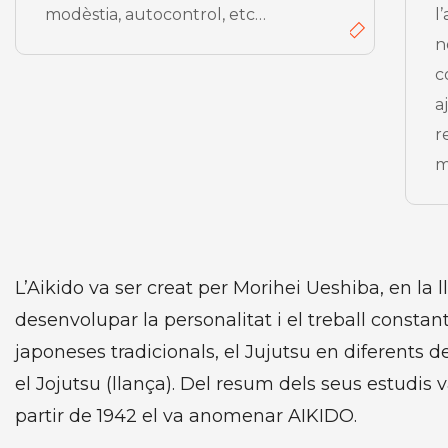
modèstia, autocontrol, etc…
l
n
c
a
r
m
L’Aikido va ser creat per Morihei Ueshiba, en la ll
desenvolupar la personalitat i el treball constant 
japoneses tradicionals, el Jujutsu en diferents de
el Jojutsu (llança). Del resum dels seus estudis 
partir de 1942 el va anomenar AIKIDO.