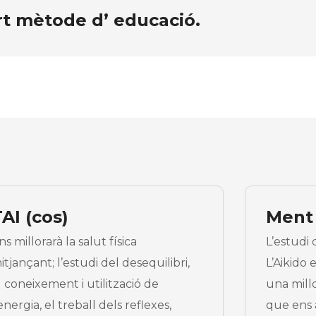
rt mètode d’ educació.
AI (cos)
Ment 
ns millorarà la salut física
L’estudi
itjançant; l’estudi del desequilibri,
L’Aikido 
l coneixement i utilització de
una mill
’energia, el treball dels reflexes,
que ens 