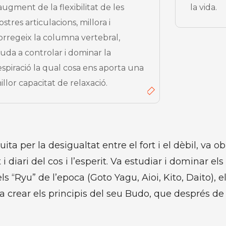
’augment de la flexibilitat de les
la vida.
ostres articulacions, millora i
orregeix la columna vertebral,
juda a controlar i dominar la
espiració la qual cosa ens aporta una
illor capacitat de relaxació.
uita per la desigualtat entre el fort i el dèbil, va o
i diari del cos i l’esperit. Va estudiar i dominar el
ls “Ryu” de l’epoca (Goto Yagu, Aioi, Kito, Daito), e
va crear els principis del seu Budo, que després de