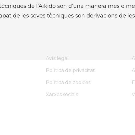
s tècniques de l’Aikido son d’una manera mes o me
apat de les seves tècniques son derivacions de les
Avís legal
A
Política de privacitat
A
Política de cookies
E
Xarxes socials
V