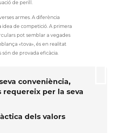
ació de perill.
iverses armes. A diferència
ota idea de competició. A primera
irculars pot semblar a vegades
blança «tova», és en realitat
s són de provada eficàcia.
a seva conveniència,
ls requereix per la seva
ctica dels valors