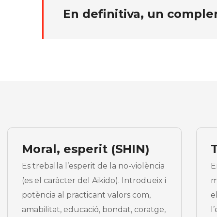
En definitiva, un comple
Moral, esperit (SHIN)
T
Es treballa l’esperit de la no-violència
E
(es el caràcter del Aikido). Introdueix i
m
potència al practicant valors com,
e
amabilitat, educació, bondat, coratge,
l