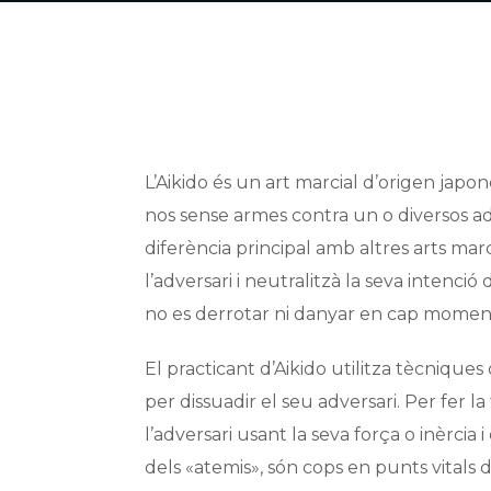
L’Aikido és un art marcial d’origen jap
nos sense armes contra un o diversos ad
diferència principal amb altres arts mar
l’adversari i neutralitzà la seva intenció d
no es derrotar ni danyar en cap momen
El practicant d’Aikido utilitza tècniques
per dissuadir el seu adversari. Per fer la
l’adversari usant la seva força o inèrcia 
dels «atemis», són cops en punts vitals 