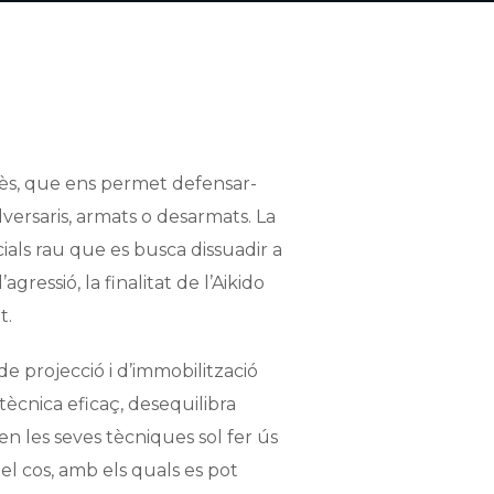
onès, que ens permet defensar-
versaris, armats o desarmats. La
cials rau que es busca dissuadir a
’agressió, la finalitat de l’Aikido
t.
 de projecció i d’immobilització
 tècnica eficaç, desequilibra
i en les seves tècniques sol fer ús
del cos, amb els quals es pot