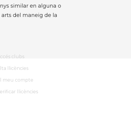
nys similar en alguna o
 arts del maneig de la
ccés clubs
lta llicències
l meu compte
erificar llicències