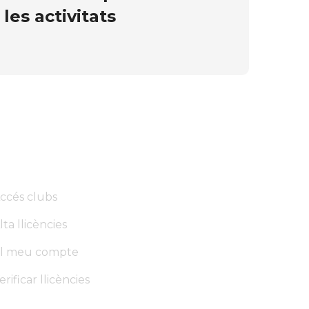
les activitats
ccés clubs
lta llicències
l meu compte
erificar llicències