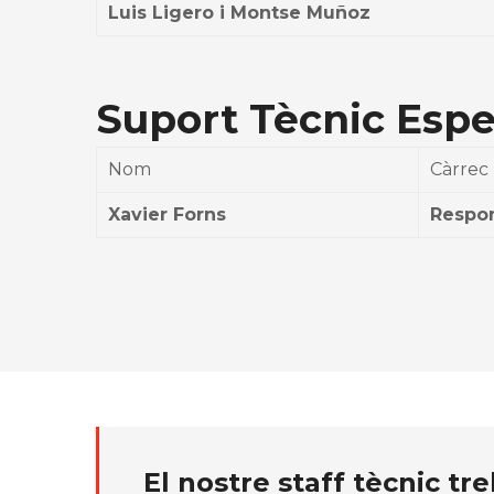
Luis Ligero i Montse Muñoz
Suport Tècnic Espec
Nom
Càrrec
Xavier Forns
Respo
El nostre staff tècnic tr