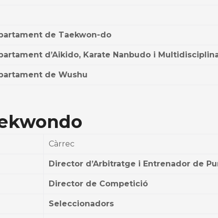
epartament de Taekwon-do
partament d’Aikido, Karate Nanbudo i Multidisciplin
epartament de Wushu
aekwondo
Càrrec
Director d’Arbitratge i Entrenador de P
Director de Competició
Seleccionadors