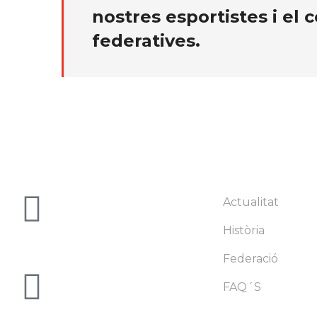
nostres esportistes i el
federatives.
C/ Josep Umbert i Ventura,
Actualitat
43
Història
08402 Granollers - BCN
Federació
info@famc.cat
FAQ´S