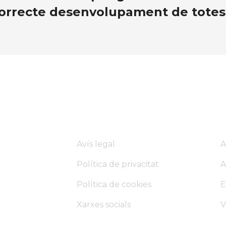
 correcte desenvolupament de totes 
Avís legal
A
Política de privacitat
A
Política de cookies
E
Xarxes socials
V