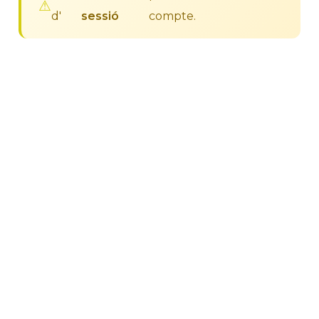
d'
sessió
compte.