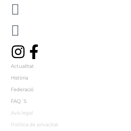
info@famc.cat
+34 938 62 61 00
Actualitat
Història
Federació
FAQ´S
Avís legal
Política de privacitat