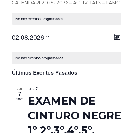
CALENDARI 2025- 2026 – ACTIVITATS – FAMC
No hay eventos programados.
Na
Na
02.08.2026
MES
de
Selecciona
de
Calendario
la
No hay eventos programados.
vis
fecha.
vis
de
Últimos Eventos Pasados
de
Eventos
julio 7
JUL
Ev
7
EXAMEN DE
2026
CINTURO NEGRE
1º 2º.3º.4º.5º.