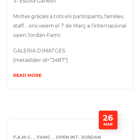
3- Escola Ganesh
Moltes gràcies a tots els participants, families,
staff… ens veiem el 7 de Març a l’internacional
open Jordan-Famc.
GALERIA D’IMATGES
[metaslider id=”3487″]
READ MORE
26
MAR
F.A.M.C.
FAMC
OPEN INT. JORDAN