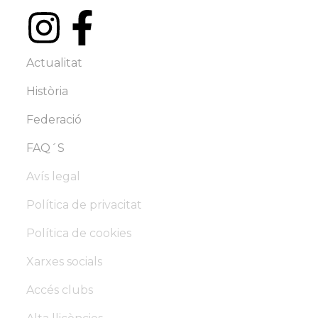
Actualitat
Història
Federació
FAQ´S
Avís legal
Política de privacitat
Política de cookies
Xarxes socials
Accés clubs