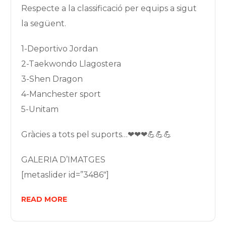
Respecte a la classificació per equips a sigut
la següent.
1-Deportivo Jordan
2-Taekwondo Llagostera
3-Shen Dragon
4-Manchester sport
5-Unitam
Gràcies a tots pel suports…❤❤❤💪💪💪
GALERIA D’IMATGES
[metaslider id=”3486″]
READ MORE