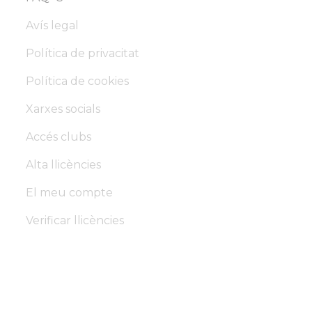
Avís legal
Política de privacitat
Política de cookies
Xarxes socials
Accés clubs
Alta llicències
El meu compte
Verificar llicències
Federació d'Arts Marcials
de Catalunya
Copyright © 2026 – Made by ATOM with ❤️ – Tots