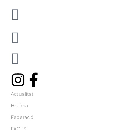
C/ Josep Umbert i Ventura, 43
08402 Granollers - BCN
info@famc.cat
+34 938 62 61 00
Actualitat
Història
Federació
FAQ´S