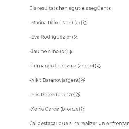
Els resultats han sigut els següents:
-Marina Rillo (Patri) (or)🥇
-Eva Rodriguez(or)🥇
-Jaume Niño (or)🥇
-Fernando Ledezma (argent)🥈
-Nikit Baranov(argent)🥈
-Eric Perez (bronze)🥉
-Xenia Garcia (bronze)🥉
Cal destacar que s’ ha realizar un enfront