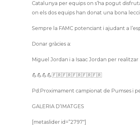
Catalunya per equips on s’ha pogut disfru
on els dos equips han donat una bona lecc
Sempre la FAMC potenciant i ajudant a l’esp
Donar gràcies a:
Miguel Jordan i a Isaac Jordan per realitza
💪💪💪💪🇫🇷🇫🇷🇫🇷🇫🇷🇫🇷
Pd:Proximament campionat de Pumses i peso
GALERIA D’IMATGES
[metaslider id=”2797″]