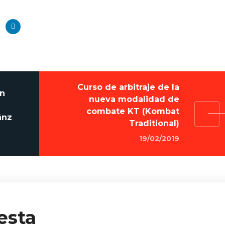
Curso de arbitraje de la
in
nueva modalidad de
combate KT (Kombat
ánz
Traditional)
19/02/2019
esta