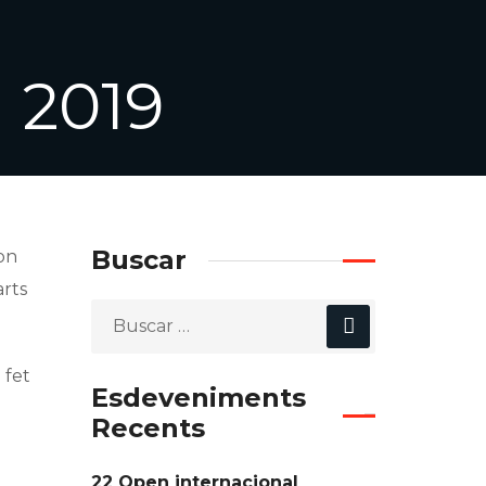
 2019
Buscar
on
arts
 fet
Esdeveniments
Recents
22 Open internacional