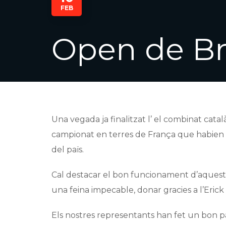
FEB
Open de Br
Una vegada ja finalitzat l’ el combinat ca
campionat en terres de França que habien r
del païs.
Cal destacar el bon funcionament d’aquest 
una feina impecable, donar gracies a l’Erick 
Els nostres representants han fet un bon pap