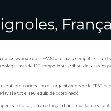
ignoles, França
talà de taekwondo de la FAMC a tornat a competir en un b
eplegat mes de 120 competidors arribats de totes les p
event internacional on els organitzadors de la FFST han
Plavis i a tot el seu equip de coordinació.
er, han lluitat, s’ han esforçat i han treballat de valent.