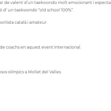
tar de valent d’un taekwondo molt emocionant i especta
ió d’ un taekwondo “old school 100%”.
ortista català i amateur.
r de coachs en aquest event internacional.
s olimpics a Mollet del Valles.