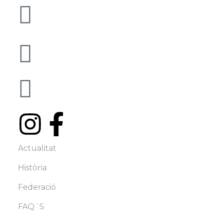
C/ Josep Umbert i Ventura, 43
08402 Granollers - BCN
info@famc.cat
+34 938 62 61 00
Actualitat
Història
Federació
FAQ´S