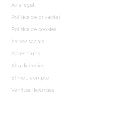
Avís legal
Política de privacitat
Política de cookies
Xarxes socials
Accés clubs
Alta llicències
El meu compte
Verificar llicències
Federació d'Arts Marcials
de Catalunya
Copyright © 2026 – Made by ATOM with ❤️ – Tots