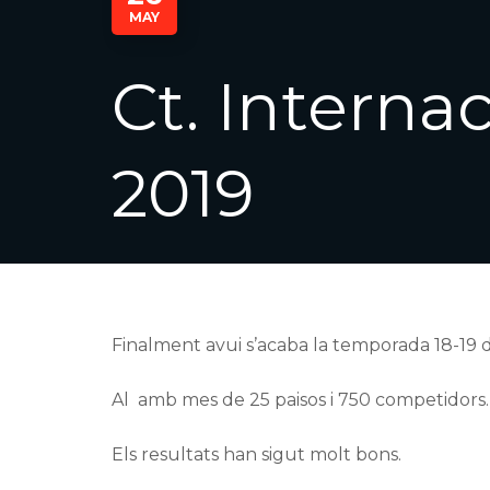
MAY
Ct. Interna
2019
Finalment avui s’acaba la temporada 18-19 
Al amb mes de 25 paisos i 750 competidors.
Els resultats han sigut molt bons.