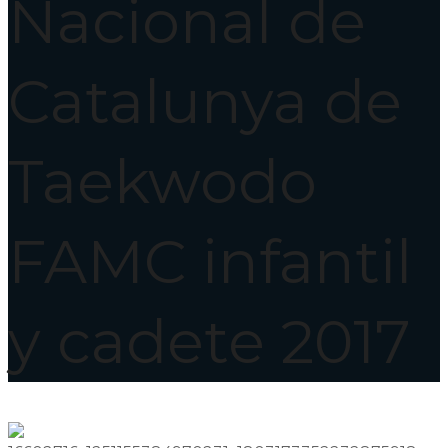
Nacional de
Catalunya de
Taekwodo
FAMC infantil
y cadete 2017