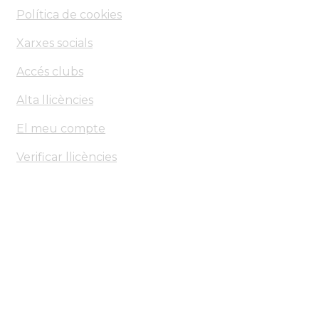
Política de cookies
Xarxes socials
Accés clubs
Alta llicències
El meu compte
Verificar llicències
Federació d'Arts Marcials
de Catalunya
Copyright © 2026 – Made by ATOM with ❤️ – Tots