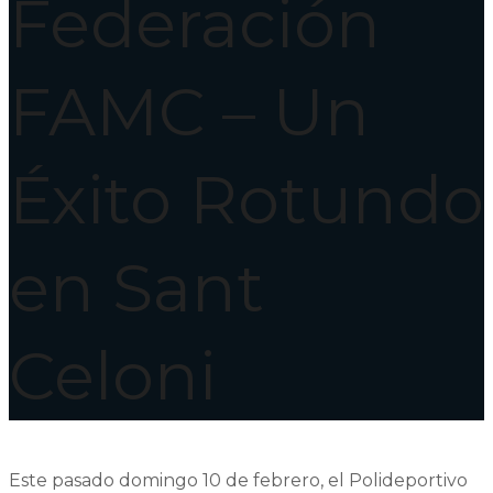
Federación
FAMC – Un
Éxito Rotundo
en Sant
Celoni
Este pasado domingo 10 de febrero, el Polideportivo