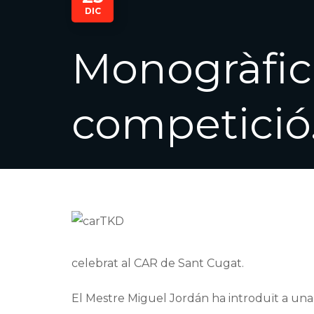
DIC
Monogràfic
competició
celebrat al CAR de Sant Cugat.
El Mestre Miguel Jordán ha introduït a una 