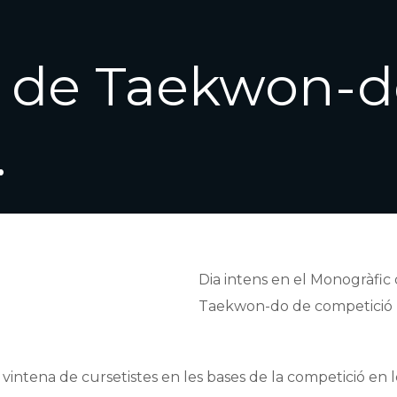
 de Taekwon-d
.
Dia intens en el Monogràfic
Taekwon-do de competició
vintena de cursetistes en les bases de la competició en l