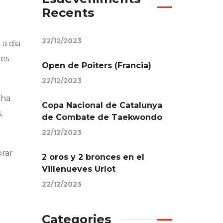
Recents
22/12/2023
 a dia
res
Open de Poiters (Francia)
22/12/2023
 ha
Copa Nacional de Catalunya
,
de Combate de Taekwondo
22/12/2023
orar
2 oros y 2 bronces en el
Villenueves Urlot
22/12/2023
Categories