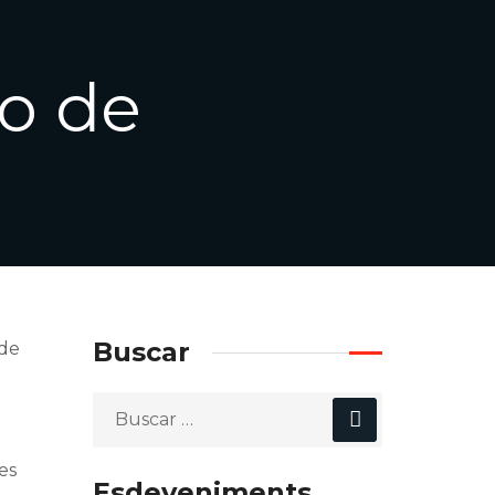
o de
Buscar
 de
es
Esdeveniments