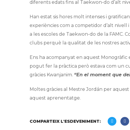
diferents edats fins al Taekwon-do d’alt nive
Han estat sis hores molt intenses i gratific
experiències com a competidor d’alt nivell i
a les escoles de Taekwon-do de la FAMC. Com
clubs perquè la qualitat de les nostres activ
Ens ha acompanyat en aquest Monogràfic el 
pogut fer la pràctica però estava com un c
gràcies Kwanjanim.
“En el moment que dei
Moltes gràcies al Mestre Jordán per aquest i
aquest aprenentatge.
COMPARTEIX L'ESDEVENIMENT: