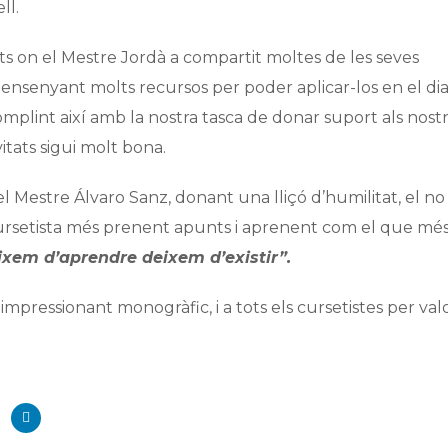
ll.
ants on el Mestre Jordà a compartit moltes de les seves
 ensenyant molts recursos per poder aplicar-los en el dia
plint així amb la nostra tasca de donar suport als nost
itats sigui molt bona.
Mestre Álvaro Sanz, donant una lliçó d’humilitat, el no
ursetista més prenent apunts i aprenent com el que més
xem d’aprendre deixem d’existir”.
mpressionant monogràfic, i a tots els cursetistes per val