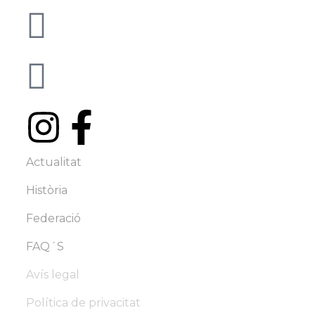
info@famc.cat
+34 938 62 61 00
Actualitat
Història
Federació
FAQ´S
Avís legal
Política de privacitat