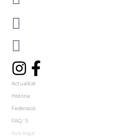
08402 Granollers - BCN
info@famc.cat
+34 938 62 61 00
Actualitat
Història
Federació
FAQ´S
Avís legal