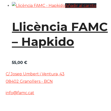
Añadir al carrito
Llicència FAMC
– Hapkido
55,00
€
C/ Josep Umbert i Ventura, 43
08402 Granollers - BCN
info@famc.cat