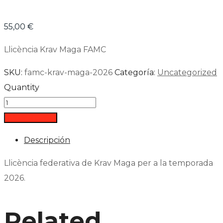
55,00
€
Llicència Krav Maga FAMC
SKU:
famc-krav-maga-2026
Categoría:
Uncategorized
Quantity
Añadir al carrito
Descripción
Llicència federativa de Krav Maga per a la temporada
2026.
Related